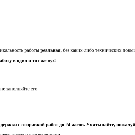
икальность работы
реальная
, без каких-либо технических пов
оту в один и тот же вуз!
не заполняйте его.
адержки с отправкой работ до 24 часов. Учитывайте, пожалуйс
шего заказа и разъяснениями.