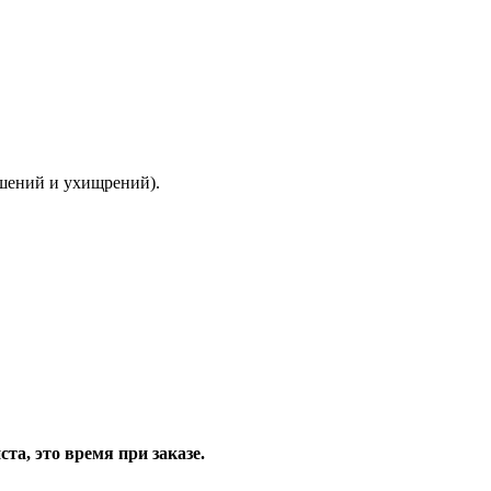
ышений и ухищрений).
та, это время при заказе.