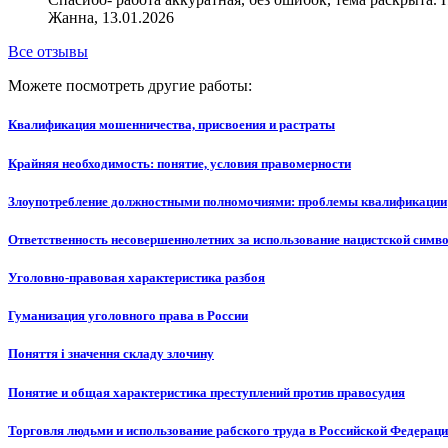
Жанна, 13.01.2026
Все отзывы
Можете посмотреть другие работы:
Квалификация мошенничества, присвоения и растраты
Крайняя необходимость: понятие, условия правомерности
Злоупотребление должностными полномочиями: проблемы квалификации
Ответственность несовершеннолетних за использование нацистской симво
Уголовно-правовая характеристика разбоя
Гуманизация уголовного права в России
Поняття і значення складу злочину
Понятие и общая характеристика преступлений против правосудия
Торговля людьми и использование рабского труда в Российской Федерац