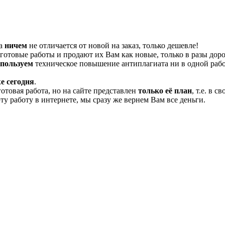
та
ничем
не отличается от новой на заказ, только дешевле!
отовые работы и продают их Вам как новые, только в разы дор
спользуем
техническое повышение антиплагиата ни в одной рабо
е сегодня
.
готовая работа, но на сайте представлен
только её план
, т.е. в 
эту работу в интернете, мы сразу же вернем Вам все деньги.