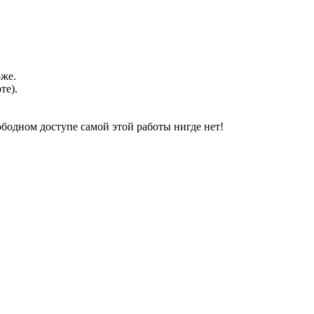
оже.
те).
свободном доступе самой этой работы нигде нет!