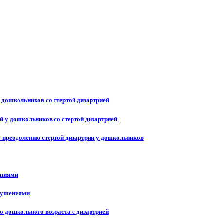
 дошкольников со стертой дизартрией
 у дошкольников со стертой дизартрией
 преодолению стертой дизартрии у дошкольников
ениями
арушениями
о дошкольного возраста с дизартрией