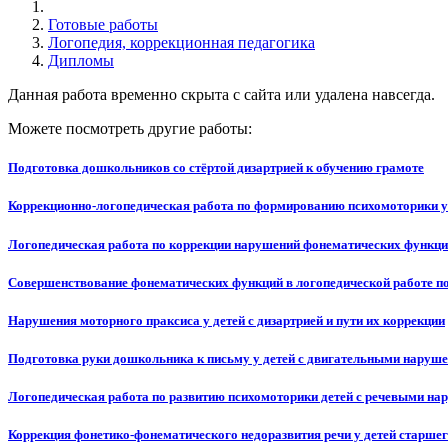
Готовые работы
Логопедия, коррекционная педагогика
Дипломы
Данная работа временно скрыта с сайта или удалена навсегда.
Можете посмотреть другие работы:
Подготовка дошкольников со стёртой дизартрией к обучению грамоте
Коррекционно-логопедическая работа по формированию психомоторики у
Логопедическая работа по коррекции нарушений фонематических функций
Совершенствование фонематических функций в логопедической работе по
Нарушения моторного праксиса у детей с дизартрией и пути их коррекции
Подготовка руки дошкольника к письму у детей с двигательными наруш
Логопедическая работа по развитию психомоторики детей с речевыми н
Коррекция фонетико-фонематического недоразвития речи у детей старшег