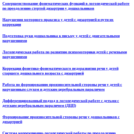
Совершенствование фонематических функций в логопедической работе
по преодолению стертой дизартрии у дошкольников
Нарушения моторного праксиса у детей с дизартрией и пути их
коррекции
Подготовка руки дошкольника к письму у детей с двигательными
нарушениями
Логопедическая работа по развитию психомоторики детей с речевыми
нарушениями
Коррекция фонетико-фонематического недоразвития речи у детей
старшего дошкольного возраста с дизартрией
Работа по формированию произносительной стороны речи у детей с
нарушенным слухом и детским церебральным параличом
Дифференцированный подход в логопедической работе с детьми с
детским церебральным параличом (ДЦП)
Формирование произносительной стороны речи у дошкольников с
дизартрией
Система коррекционно-логопедической работы по преодолению