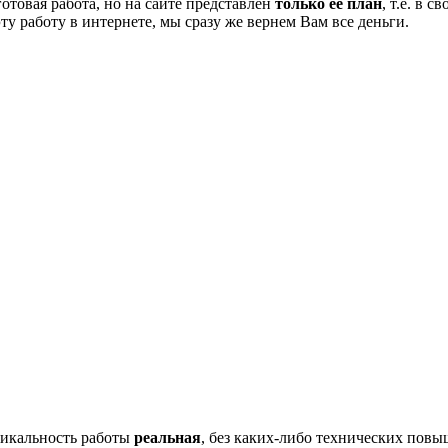
готовая работа, но на сайте представлен
только её план
, т.е. в 
эту работу в интернете, мы сразу же вернем Вам все деньги.
икальность работы
реальная
, без каких-либо технических пов