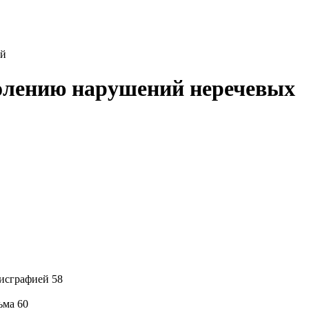
ей
долению нарушений неречевых
дисграфией 58
ьма 60