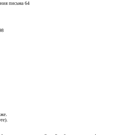
ения письма 64
98
оже.
те).