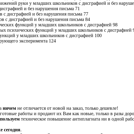
движений руки у младших школьников с дисграфией и без наруш
дисграфией и без нарушения письма 71
в с дисграфией и без нарушения письма 77
ов с дисграфией и без нарушения письма 84
ических функций у младших школьников с дисграфией 98
евых психических функций у младших школьников с дисграфией 
функций у младших школьников с дисграфией 100
ирующего эксперимента 124
та
ничем
не отличается от новой на заказ, только дешевле!
отовые работы и продают их Вам как новые, только в разы дор
спользуем
техническое повышение антиплагиата ни в одной рабо
е сегодня
.