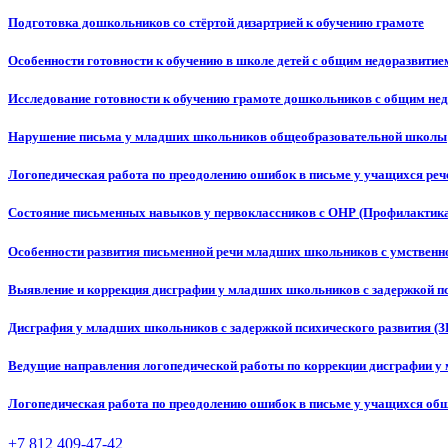
Подготовка дошкольников со стёртой дизартрией к обучению грамоте
Особенности готовности к обучению в школе детей с общим недоразвитие
Исследование готовности к обучению грамоте дошкольников с общим нед
Нарушение письма у младших школьников общеобразовательной школы
Логопедическая работа по преодолению ошибок в письме у учащихся ре
Состояние письменных навыков у первоклассников с ОНР (Профилактика
Особенности развития письменной речи младших школьников с умственн
Выявление и коррекция дисграфии у младших школьников с задержкой пс
Дисграфия у младших школьников с задержкой психического развития (ЗП
Ведущие направления логопедической работы по коррекции дисграфии 
Логопедическая работа по преодолению ошибок в письме у учащихся о
+7 812 409-47-42