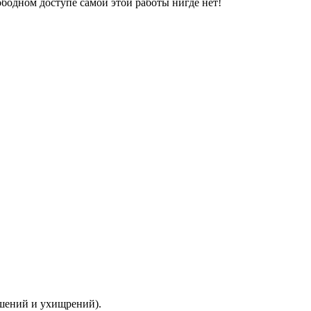
свободном доступе самой этой работы нигде нет!
ышений и ухищрений).