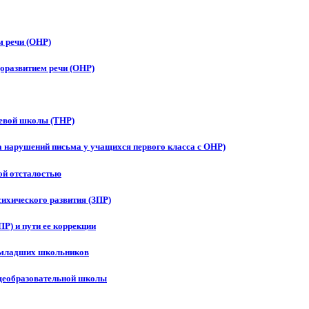
м речи (ОНР)
оразвитием речи (ОНР)
чевой школы (ТНР)
 нарушений письма у учащихся первого класса с ОНР)
ой отсталостью
ихического развития (ЗПР)
Р) и пути ее коррекции
у младших школьников
бщеобразовательной школы