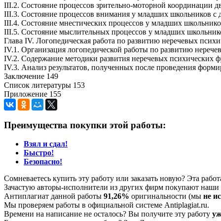
III.2. Состояние процессов зрительно-моторной координации 
III.3. Состояние процессов внимания у младших школьников с 
III.4. Состояние мнестических процессов у младших школьнико
III.5. Состояние мыслительных процессов у младших школьник
Глава IV. Логопедическая работа по развитию неречевых псих
IV.1. Организация логопедической работы по развитию нереч
IV.2. Содержание методики развития неречевых психических 
IV.3. Анализ результатов, полученных после проведения форм
Заключение 149
Список литературы 153
Приложение 155
Преимущества покупки этой работы:
Взял и сдал!
Быстро!
Безопасно!
Сомневаетесь купить эту работу или заказать новую? Эта рабо
Зачастую авторы-исполнители из других фирм покупают наши г
Антиплагиат данной работы
91,26%
оригинальности (мы
не и
Мы проверяем работы в официальной системе Аntiplagiat.ru.
Времени на написание не осталось? Вы получите эту работу
уж