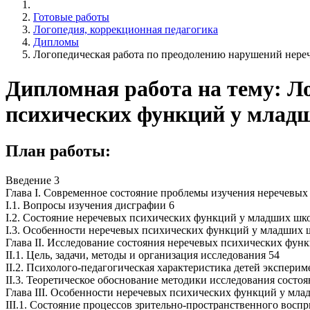
Готовые работы
Логопедия, коррекционная педагогика
Дипломы
Логопедическая работа по преодолению нарушений нере
Дипломная работа на тему: Л
психических функций у млад
План работы:
Введение 3
Глава I. Современное состояние проблемы изучения неречевы
I.1. Вопросы изучения дисграфии 6
I.2. Состояние неречевых психических функций у младших шк
I.3. Особенности неречевых психических функций у младших 
Глава II. Исследование состояния неречевых психических фун
II.1. Цель, задачи, методы и организация исследования 54
II.2. Психолого-педагогическая характеристика детей экспери
II.3. Теоретическое обоснование методики исследования сост
Глава III. Особенности неречевых психических функций у мла
III.1. Состояние процессов зрительно-пространственного восп