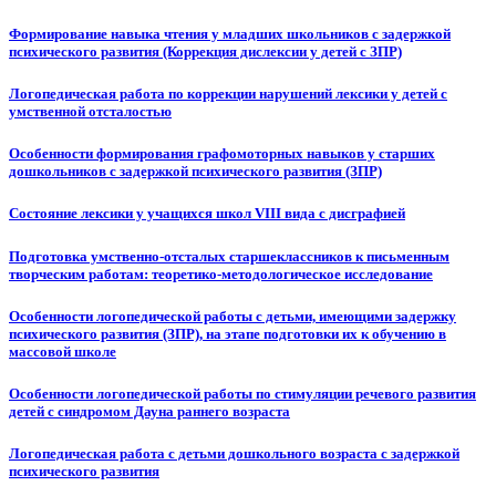
Формирование навыка чтения у младших школьников с задержкой
психического развития (Коррекция дислексии у детей с ЗПР)
Логопедическая работа по коррекции нарушений лексики у детей с
умственной отсталостью
Особенности формирования графомоторных навыков у старших
дошкольников с задержкой психического развития (ЗПР)
Состояние лексики у учащихся школ VIII вида с дисграфией
Подготовка умственно-отсталых старшеклассников к письменным
творческим работам: теоретико-методологическое исследование
Особенности логопедической работы с детьми, имеющими задержку
психического развития (ЗПР), на этапе подготовки их к обучению в
массовой школе
Особенности логопедической работы по стимуляции речевого развития
детей с синдромом Дауна раннего возраста
Логопедическая работа с детьми дошкольного возраста с задержкой
психического развития