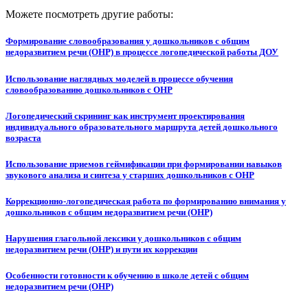
Можете посмотреть другие работы:
Формирование словообразования у дошкольников с общим
недоразвитием речи (ОНР) в процессе логопедической работы ДОУ
Использование наглядных моделей в процессе обучения
словообразованию дошкольников с ОНР
Логопедический скрининг как инструмент проектирования
индивидуального образовательного маршрута детей дошкольного
возраста
Использование приемов геймификации при формировании навыков
звукового анализа и синтеза у старших дошкольников с ОНР
Коррекционно-логопедическая работа по формированию внимания у
дошкольников с общим недоразвитием речи (ОНР)
Нарушения глагольной лексики у дошкольников с общим
недоразвитием речи (ОНР) и пути их коррекции
Особенности готовности к обучению в школе детей с общим
недоразвитием речи (ОНР)