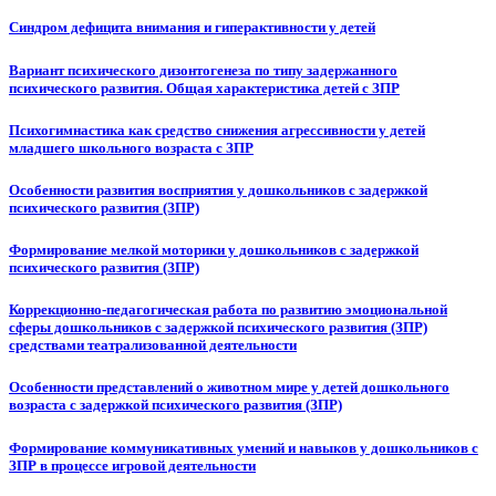
Синдром дефицита внимания и гиперактивности у детей
Вариант психического дизонтогенеза по типу задержанного
психического развития. Общая характеристика детей с ЗПР
Психогимнастика как средство снижения агрессивности у детей
младшего школьного возраста с ЗПР
Особенности развития восприятия у дошкольников c задержкой
психического развития (ЗПР)
Формирование мелкой моторики у дошкольников с задержкой
психического развития (ЗПР)
Коррекционно-педагогическая работа по развитию эмоциональной
сферы дошкольников с задержкой психического развития (ЗПР)
средствами театрализованной деятельности
Особенности представлений о животном мире у детей дошкольного
возраста с задержкой психического развития (ЗПР)
Формирование коммуникативных умений и навыков у дошкольников с
ЗПР в процессе игровой деятельности