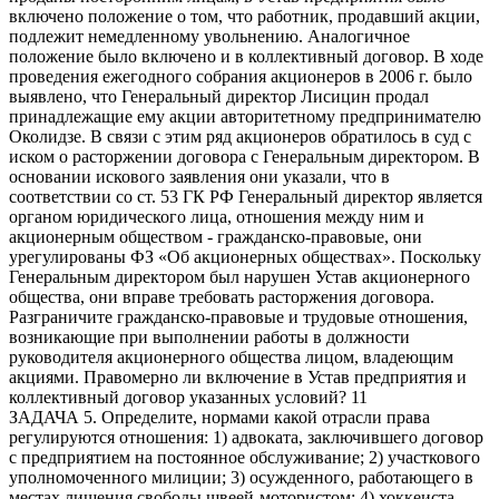
включено положение о том, что работник, продавший акции,
подлежит немедленному увольнению. Аналогичное
положение было включено и в коллективный договор. В ходе
проведения ежегодного собрания акционеров в 2006 г. было
выявлено, что Генеральный директор Лисицин продал
принадлежащие ему акции авторитетному предпринимателю
Околидзе. В связи с этим ряд акционеров обратилось в суд с
иском о расторжении договора с Генеральным директором. В
основании искового заявления они указали, что в
соответствии со ст. 53 ГК РФ Генеральный директор является
органом юридического лица, отношения между ним и
акционерным обществом - гражданско-правовые, они
урегулированы ФЗ «Об акционерных обществах». Поскольку
Генеральным директором был нарушен Устав акционерного
общества, они вправе требовать расторжения договора.
Разграничите гражданско-правовые и трудовые отношения,
возникающие при выполнении работы в должности
руководителя акционерного общества лицом, владеющим
акциями. Правомерно ли включение в Устав предприятия и
коллективный договор указанных условий? 11
ЗАДАЧА 5. Определите, нормами какой отрасли права
регулируются отношения: 1) адвоката, заключившего договор
с предприятием на постоянное обслуживание; 2) участкового
уполномоченного милиции; 3) осужденного, работающего в
местах лишения свободы швеей-мотористом; 4) хоккеиста,