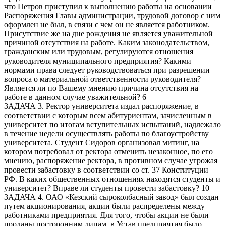
что Петров приступил к выполнению работы на основании
Распоряжения Главы администрации, трудовой договор с ним
оформлен не был, в связи с чем он не является работником.
Присутствие же на дне рождения не является уважительной
причиной отсутствия на работе. Каким законодательством,
гражданским или трудовым, регулируются отношения
руководителя муниципального предприятия? Какими
нормами права следует руководствоваться при разрешении
вопроса о материальной ответственности руководителя?
Является ли по Вашему мнению причина отсутствия на
работе в данном случае уважительной? 6
ЗАДАЧА 3. Ректор университета издал распоряжение, в
соответствии с которым всем абитуриентам, зачисленным в
университет по итогам вступительных испытаний, надлежало
в течение недели осуществлять работы по благоустройству
университета. Студент Сидоров организовал митинг, на
котором потребовал от ректора отменить незаконное, по его
мнению, распоряжение ректора, в противном случае угрожая
провести забастовку в соответствии со ст. 37 Конституции
РФ. В каких общественных отношениях находятся студенты и
университет? Вправе ли студенты провести забастовку? 10
ЗАДАЧА 4. ОАО «Кезский сыроколбасный завод» был создан
путем акционирования, акции были распределены между
работниками предприятия. Для того, чтобы акции не были
проданы посторонним лицам, в Устав предприятия было