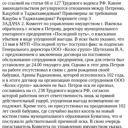
со ссылкой на статьи 66 и 127 Трудового кодекса РФ. Каким
законодательством регулируются отношения между Петренко,
Кацубой и Таджихамедовым? Правомерны ли требования
Кацубы и Таджихамедова? Разрешите спор 3
ЗАДАЧА 2. Комитет по управлению имуществом г. Ижевска
обратилось с иском к Петрову, директору муниципального
унитарного предприятия «Последний путь», о взыскании
убытков в виде упущенной выгоды. В иске было указано, что
13 мая в МУП «Последний путь» поступил факс за подписью
Генерального директора ООО «Колос-групп» Шутихина В.А.
с предложением о заключении договора на постоянное
обслуживание сотрудников предприятия, срок для ответа был
установлен до 24.00 текущего дня. Однако в этот день Петров
на работе отсутствовал в связи с днем рождения своей
бабушки, Арины Радионовны, которой исполнилось 102 года,
и в итоге договор на организацию похорон сотрудников ООО
«Колос-групп» заключен не был. Петров иск не признал,
сославшись на ст. 238 Трудового кодекса РФ, согласно
которой работник несет ответственность лишь за прямой
действительный ущерб, упущенная выгода возмещению не
подлежит. Кроме того, он присутствовал на праздновании 102
лет своей бабушки, где случайно вылил кисель на новый
костюм главы муниципального образования Бумагина, что и
послужило действительной причиной иска. В свою очередь
представитель Комитета по управлению имуществом указал,