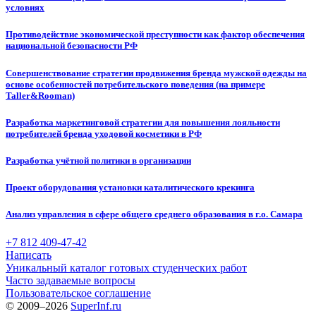
условиях
Противодействие экономической преступности как фактор обеспечения
национальной безопасности РФ
Совершенствование стратегии продвижения бренда мужской одежды на
основе особенностей потребительского поведения (на примере
Taller&Rooman)
Разработка маркетинговой стратегии для повышения лояльности
потребителей бренда уходовой косметики в РФ
Разработка учётной политики в организации
Проект оборудования установки каталитического крекинга
Анализ управления в сфере общего среднего образования в г.о. Самара
+7 812 409-47-42
Написать
Уникальный каталог готовых студенческих работ
Часто задаваемые вопросы
Пользовательское соглашение
© 2009–2026
SuperInf.ru