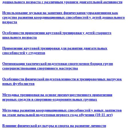
дошкольного возраста с различным уровнем двигательной активности
Использование музыки на занятиях физическими упражнениями как
средство развития координационных способностей у детей дошкольного
возраста
Особенности применения круговой тренировки у детей старшего
школьного возраста
Применение круговой тренировки для развития двигательных
способностей у студентов
Оптимизация тактической подготовки спортсменов-борцов групп
совершенствования спортивного мастерства
Особенности физической подготовленности и тренировочных нагрузок
юных футболистов
Методика тренировки на основе преимущественного применения
игровых средств в спортивно-оздоровительных группах
Методика развития координационных способностей у юных лаптистов
на этапе начальной подготовки первого года обучения (10-11 лет)
Влияние физической культуры и спорта на развитие личности