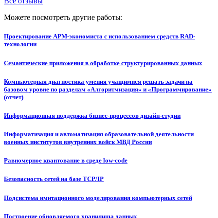
Все отзывы
Можете посмотреть другие работы:
Проектирование АРМ-экономиста с использованием средств RAD-
технологии
Семантические приложения в обработке структурированных данных
Компьютерная диагностика умения учащимися решать задачи на
базовом уровне по разделам «Алгоритмизация» и «Программирование»
(отчет)
Информационная поддержка бизнес-процессов дизайн-студии
Информатизация и автоматизация образовательной деятельности
военных институтов внутренних войск МВД России
Равномерное квантование в среде low-code
Безопасность сетей на базе TCP/IP
Подсистема имитационного моделирования компьютерных сетей
Построение обновляемого хранилища данных