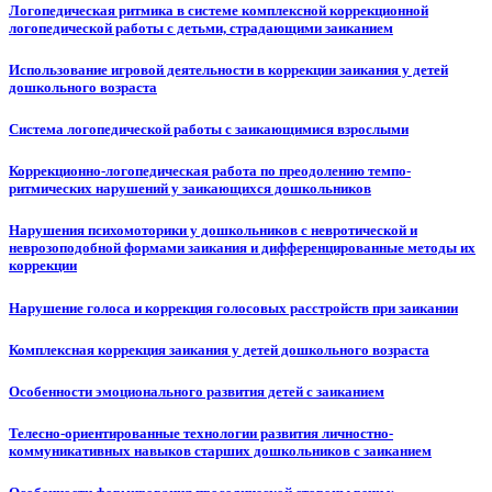
Логопедическая ритмика в системе комплексной коррекционной
логопедической работы с детьми, страдающими заиканием
Использование игровой деятельности в коррекции заикания у детей
дошкольного возраста
Система логопедической работы с заикающимися взрослыми
Коррекционно-логопедическая работа по преодолению темпо-
ритмических нарушений у заикающихся дошкольников
Нарушения психомоторики у дошкольников с невротической и
неврозоподобной формами заикания и дифференцированные методы их
коррекции
Нарушение голоса и коррекция голосовых расстройств при заикании
Комплексная коррекция заикания у детей дошкольного возраста
Особенности эмоционального развития детей с заиканием
Телесно-ориентированные технологии развития личностно-
коммуникативных навыков старших дошкольников с заиканием