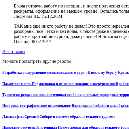
Брала готовую работу по истории, и после получения ост
раскрыты, оформление на высшем уровне. Остались толь
Людмила Щ., 25.12.2024
ТАК мне еще никто работу не делал! Это просто нереаль
разобраны, все четко и без воды, в тексте даже выделены
работу в кротчайшие сроки, даже раньше! Я никогда еще 
Оксана, 06.02.2017
Все отзывы
Можете посмотреть другие работы:
Разработка экскурсионно-познавательного тура «К южному берегу Крым
Памятные места Подмосковья и их использование в экскурсионной рабо
Туристско-рекреационный потенциал особо охраняемых природных терр
Историко-географическое исследование Воронежской области как объект
Ландшафты Средней Сибири в системе образовательного туризма
Природно-ресурсный потенциал Подмосковья для образовательного тури