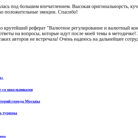
алась под большим впечатлением. Высокая оригинальнорсть, куча
ко положительные эмоции. Спасибо!
но крутейший реферат "Валютное регулирование и валютный кон
 ответы на вопросы, которые идут после моей темы в методичке! 
таких авторов не встречала! Очень надеюсь на дальнейшее сотру
а»
те со школьниками
иторий города Москвы
а туризма
зма