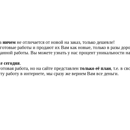
та
ничем
не отличается от новой на заказ, только дешевле!
отовые работы и продают их Вам как новые, только в разы дор
нной работы. Вы можете узнать у нас процент уникальности на
е сегодня
.
готовая работа, но на сайте представлен
только её план
, т.е. в 
эту работу в интернете, мы сразу же вернем Вам все деньги.