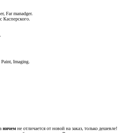
, Far manadger.
 Касперского.
.
aint, Imaging.
та
ничем
не отличается от новой на заказ, только дешевле!