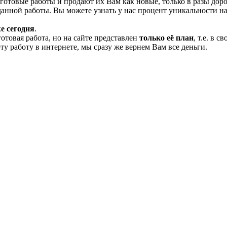
отовые работы и продают их Вам как новые, только в разы дор
нной работы. Вы можете узнать у нас процент уникальности на
е сегодня
.
готовая работа, но на сайте представлен
только её план
, т.е. в 
эту работу в интернете, мы сразу же вернем Вам все деньги.