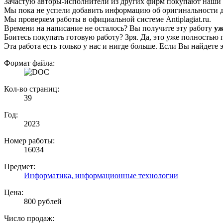
Зачастую авторы-исполнители из других фирм покупают наши г
Мы пока не успели добавить информацию об оригинальности да
Мы проверяем работы в официальной системе Аntiplagiat.ru.
Времени на написание не осталось? Вы получите эту работу
уж
Боитесь покупать готовую работу? Зря. Да, это уже полностью 
Эта работа есть только у нас и нигде больше. Если Вы найдете 
Формат файла:
Кол-во страниц:
39
Год:
2023
Номер работы:
16034
Предмет:
Информатика, информационные технологии
Цена:
800 рублей
Число продаж: