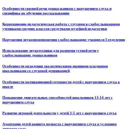
Особенности связной речи дошкольников с нарушением слуха и
специфика их обучения рассказыванию
Коррекционно-педагогическая работа с глухими и слабослышащими
учениками средних классов средствами музейной педагогики
Нарушения звукопроизношения слабослышащих учащихся I отделения
Использование звукотехники для развития устной речи у
слабослышащих дошкольников
Особенности овладения экологическими знаниями младшими
школьниками со слуховой депривацией
Особенности мотивационной готовности детей с нарушением слуха к
школе
Повышение двигательных способностей школьников 13-14 лет с
нарушением слуха
Развитие игровой деятельности у детей 3-5 лет с нарушением слуха
Адаптация детей раннего возраста с нарушением слуха к условиям
детского сада