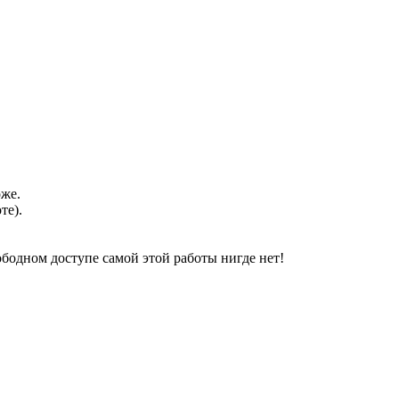
оже.
те).
свободном доступе самой этой работы нигде нет!