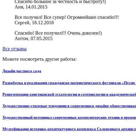
Cпасибо большое за честность и быстроту!)
Аня, 14.01.2015
Все получил! Все супер! Огромнейшее спасибо!!!
Сергей, 18.12.2018
Спасибо! Все получил!!! Очень доволен!)
Антон, 07.05.2015
Все отзывы
Можете посмотреть другие работы:
Дизайн частного сада
Разработка и реализация гражданско-патриотического фестиваля «Песня
Репрезентация христианской эсхатологии и сотериологии в академическо
Художественно-стилевые тенденции в современном дизайне общественных
Художественный потенциал современных композиторских техник в произ
Музеефикация историко-архитектурного комплекса Соловецкого архипелаг