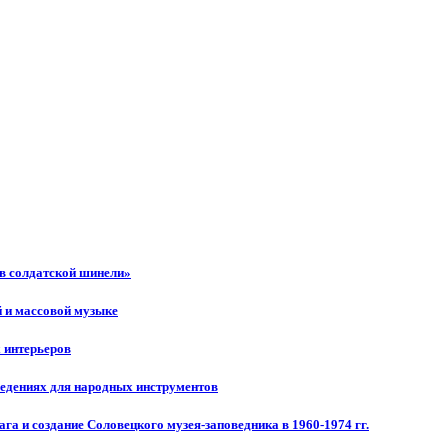
 в солдатской шинели»
й и массовой музыке
 интерьеров
ведениях для народных инструментов
а и создание Соловецкого музея-заповедника в 1960-1974 гг.