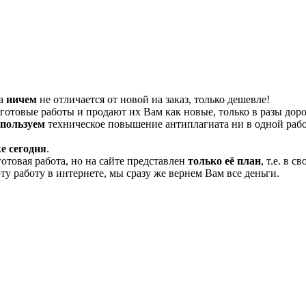
та
ничем
не отличается от новой на заказ, только дешевле!
отовые работы и продают их Вам как новые, только в разы дор
спользуем
техническое повышение антиплагиата ни в одной рабо
е сегодня
.
готовая работа, но на сайте представлен
только её план
, т.е. в 
эту работу в интернете, мы сразу же вернем Вам все деньги.