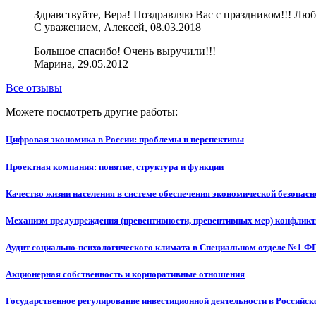
Здравствуйте, Вера! Поздравляю Вас с праздником!!! Любв
С уважением, Алексей, 08.03.2018
Большое спасибо! Очень выручили!!!
Марина, 29.05.2012
Все отзывы
Можете посмотреть другие работы:
Цифровая экономика в России: проблемы и перспективы
Проектная компания: понятие, структура и функции
Качество жизни населения в системе обеспечения экономической безопасн
Механизм предупреждения (превентивности, превентивных мер) конфликт
Аудит социально-психологического климата в Специальном отделе №1
Акционерная собственность и корпоративные отношения
Государственное регулирование инвестиционной деятельности в Российс