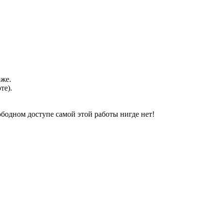
оже.
те).
свободном доступе самой этой работы нигде нет!