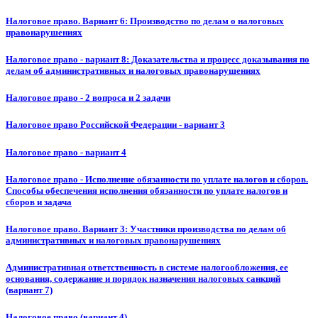
Налоговое право. Вариант 6: Производство по делам о налоговых
правонарушениях
Налоговое право - вариант 8: Доказательства и процесс доказывания по
делам об административных и налоговых правонарушениях
Налоговое право - 2 вопроса и 2 задачи
Налоговое право Российской Федерации - вариант 3
Налоговое право - вариант 4
Налоговое право - Исполнение обязанности по уплате налогов и сборов.
Способы обеспечения исполнения обязанности по уплате налогов и
сборов и задача
Налоговое право. Вариант 3: Участники производства по делам об
административных и налоговых правонарушениях
Административная ответственность в системе налогообложения, ее
основания, содержание и порядок назначения налоговых санкций
(вариант 7)
Налоговое право (вариант 4)