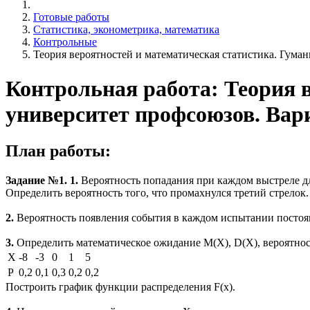
Готовые работы
Статистика, эконометрика, математика
Контрольные
Теория вероятностей и математическая статистика. Гум
Контрольная работа: Теория 
университет профсоюзов. Вар
План работы:
Задание №1.
1.
Вероятность попадания при каждом выстреле для
Определить вероятность того, что промахнулся третий стрелок.
2.
Вероятность появления события в каждом испытании постоянна
3.
Определить математическое ожидание М(Х), D(Х), вероятность
Х
-8
-3
0
1
5
Р
0,2
0,1
0,3
0,2
0,2
Построить график функции распределения F(x).