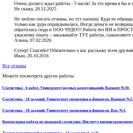
Очень должго ждал работы - 5 часов! За это время я бы и
Не скажу, 20.12.2025
Не люблю писать отзывы, но тут напишу. Куда не обращал
только как дура оправдывалась. Нигде деньги не возвращал
обратилась сюда и ООО ЧУДО!!! Работа без ИИ и ПРОСТО
ужасному опыту – заказывайте ТУТ работы, сыкономите св
Алина, 07.02.2026
Супер! Спасибо! Обязательно о вас расскажу всем друзьям,
Иван, 20.10.2016
Все отзывы
Можете посмотреть другие работы:
Статистика - 6 работ. Университет водных коммуникаций. Вариант №30.
Статистика - 18 заданий. Университет экономики и финансов. Вариант №5
Статистика - 18 заданий. Университет экономики и финансов. Вар. №3.
Контрольная работа по правовой статистике. Институт внешнеэкономичес
Теория вероятностей и статистика - 14 задач (m=1, n=3)