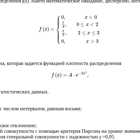
пределения
f(x)
. Найти математическое ожидание, дисперсию, ин
f
(
x
)
=
{
0
,
x
<
0
x
4
,
0
≤
x
<
2
x
5
,
2
≤
x
≤
3
0
,
x
>
3
⎧
⎪

⎪

0
,
<
0
⎪

x
⎪

⎪
x
,
0
≤
<
2
x
⎨
4
(
)
=
⎪

f
x
⎪

⎪

x
⎪

,
2
≤
≤
3
⎩
⎪
x
5
0
,
>
3
x
на, которая задается функцией плотности распределения
f
(
x
)
=
A
⋅
e
−
2
x
2
,
2
−
2
(
)
=
⋅
,
x
f
x
A
e
татистических данных.
с числом интервалов, равным восьми;
ское отклонение;
ной совокупности с помощью критерия Пирсона на уровне значи
ния генеральной совокупности с надежностью
γ
=0,95.