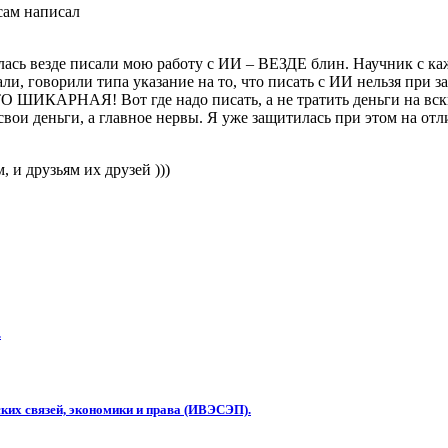
 сам написал
ась везде писали мою работу с ИИ – ВЕЗДЕ блин. Научник с каж
и, говорили типа указание на то, что писать с ИИ нельзя при зак
 ШИКАРНАЯ! Вот где надо писать, а не тратить деньги на вски
ои деньги, а главное нервы. Я уже защитилась при этом на отл
 и друзьям их друзей )))
.
ких связей, экономики и права (ИВЭСЭП).