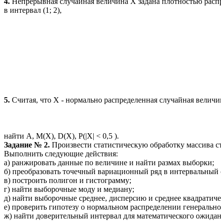
4.
Непрерывная случайная величина X задана плотностью рас
в интервал (1; 2),
5.
Считая, что Х - нормально распределенная случайная величи
найти А, М(Х), D(X), P(|X| < 0,5 ).
Задание № 2.
Произвести статистическую обработку массива с
Выполнить следующие действия:
а) ранжировать данные по величине и найти размах выборки;
б) преобразовать точечный вариационный ряд в интервальный 
в) построить полигон и гистограмму;
г) найти выборочные моду и медиану;
д) найти выборочные среднее, дисперсию и среднее квадратиче
е) проверить гипотезу о нормальном распределении генераль
ж) найти доверительный интервал для математического ожида