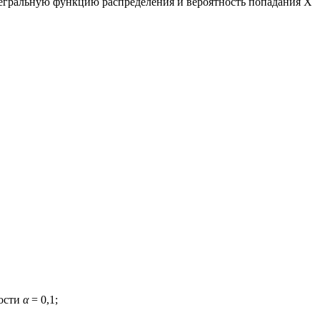
тегральную функцию распределения и вероятность попадания X
мости
α
= 0,1;