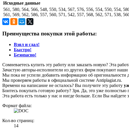
Исходные данные
561, 580, 564, 566, 548, 550, 534, 567, 576, 556, 554, 550, 554, 580
561, 569, 562, 586, 557, 560, 571, 542, 557, 568, 562, 571, 538, 560
Преимущества покупки этой работы:
Взял и сдал!
Быстро!
Безопасно!
Сомневаетесь купить эту работу или заказать новую? Эта рабо
Зачастую авторы-исполнители из других фирм покупают наши г
Мы пока не успели добавить информацию об оригинальности да
Мы проверяем работы в официальной системе Аntiplagiat.ru.
Времени на написание не осталось? Вы получите эту работу
уж
Боитесь покупать готовую работу? Зря. Да, это уже полностью 
Эта работа есть только у нас и нигде больше. Если Вы найдете 
Формат файла:
Кол-во страниц:
14