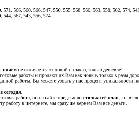
, 571, 566, 560, 566, 547, 550, 555, 568, 560, 563, 558, 562, 574, 546
, 544, 567, 543, 556, 574.
та
ничем
не отличается от новой на заказ, только дешевле!
отовые работы и продают их Вам как новые, только в разы дор
нной работы. Вы можете узнать у нас процент уникальности на
е сегодня
.
готовая работа, но на сайте представлен
только её план
, т.е. в 
эту работу в интернете, мы сразу же вернем Вам все деньги.