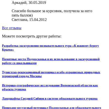
Аркадий, 30.05.2019
Спасибо большое за курсовик, получила за него
пять баллов)
Светлана, 15.04.2012
Все отзывы
Можете посмотреть другие работы:
Разработка экскурсионно-познавательного тура «К южному берегу
Крыма»
Памятные места Подмосковья и их использование в экскурсионной
работе со школьниками
Туристско-рекреационный потенциал особо охраняемых природных
территорий города Москвы
Историко-географическое исследование Воронежской области как
объекта туризма
Ландшафты Средней Сибири в системе образовательного туризма
Природно-ресурсный потенциал Подмосковья для образовательного