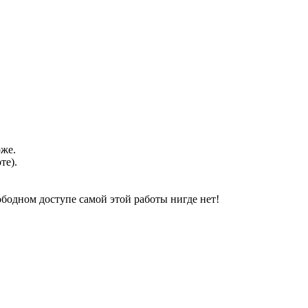
оже.
те).
свободном доступе самой этой работы нигде нет!