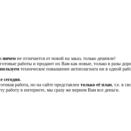
та
ничем
не отличается от новой на заказ, только дешевле!
отовые работы и продают их Вам как новые, только в разы дор
спользуем
техническое повышение антиплагиата ни в одной рабо
е сегодня
.
готовая работа, но на сайте представлен
только её план
, т.е. в 
эту работу в интернете, мы сразу же вернем Вам все деньги.