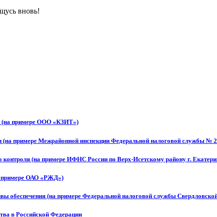
щусь вновь!
ий (на примере ООО «КЗИТ»)
и (на примере Межрайонной инспекции Федеральной налоговой службы № 2
о контроля (на примере ИФНС России по Верх-Исетскому району г. Екатери
а примере ОАО «РЖД»)
ивы обеспечения (на примере Федеральной налоговой службы Свердловской
тва в Российской Федерации