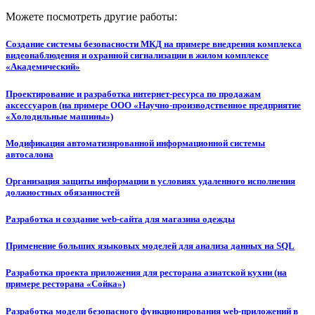
Можете посмотреть другие работы:
Создание системы безопасности МКД на примере внедрения комплекса
видеонаблюдения и охранной сигнализации в жилом комплексе
«Академический»
Проектирование и разработка интернет-ресурса по продажам
аксессуаров (на примере ООО «Научно-производственное предприятие
«Холодильные машины»)
Модификация автоматизированной информационной системы
автосалона
Организация защиты информации в условиях удаленного исполнения
должностных обязанностей
Разработка и создание web-сайта для магазина одежды
Применение больших языковых моделей для анализа данных на SQL
Разработка проекта приложения для ресторана азиатской кухни (на
примере ресторана «Сойка»)
Разработка модели безопасного функционирования web-приложений в