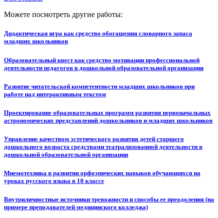
Можете посмотреть другие работы:
Дидактическая игра как средство обогащения словарного запаса
младших школьников
Образовательный квест как средство мотивации профессиональной
деятельности педагогов в дошкольной образовательной организации
Развитие читательской компетентности младших школьников при
работе над интерактивным текстом
Проектирование образовательных программ развития первоначальных
астрономических представлений дошкольников и младших школьников
Управление качеством эстетического развития детей старшего
дошкольного возраста средствами театрализованной деятельности в
дошкольной образовательной организации
Мнемотехника в развитии орфоэпических навыков обучающихся на
уроках русского языка в 10 классе
Внутриличностные источники тревожности и способы ее преодоления (на
примере преподавателей медицинского колледжа)