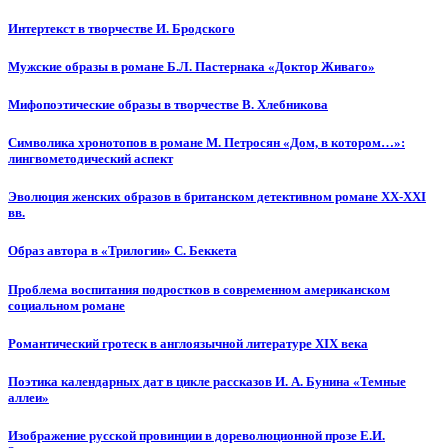
Интертекст в творчестве И. Бродского
Мужские образы в романе Б.Л. Пастернака «Доктор Живаго»
Мифопоэтические образы в творчестве В. Хлебникова
Символика хронотопов в романе М. Петросян «Дом, в котором…»:
лингвометодический аспект
Эволюция женских образов в британском детективном романе XX-XXI
вв.
Образ автора в «Трилогии» С. Беккета
Проблема воспитания подростков в современном американском
социальном романе
Романтический гротеск в англоязычной литературе XIX века
Поэтика календарных дат в цикле рассказов И. А. Бунина «Темные
аллеи»
Изображение русской провинции в дореволюционной прозе Е.И.