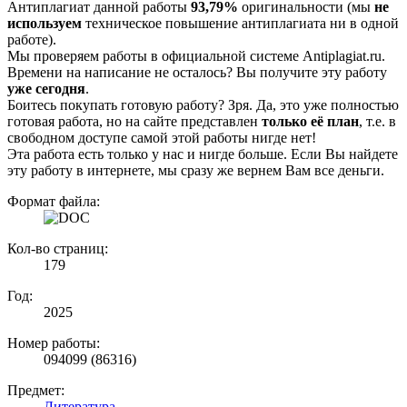
Антиплагиат данной работы
93,79%
оригинальности (мы
не
используем
техническое повышение антиплагиата ни в одной
работе).
Мы проверяем работы в официальной системе Аntiplagiat.ru.
Времени на написание не осталось? Вы получите эту работу
уже сегодня
.
Боитесь покупать готовую работу? Зря. Да, это уже полностью
готовая работа, но на сайте представлен
только её план
, т.е. в
свободном доступе самой этой работы нигде нет!
Эта работа есть только у нас и нигде больше. Если Вы найдете
эту работу в интернете, мы сразу же вернем Вам все деньги.
Формат файла:
Кол-во страниц:
179
Год:
2025
Номер работы:
094099 (86316)
Предмет:
Литература