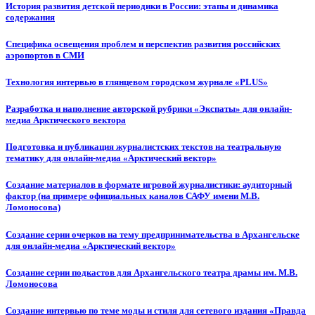
История развития детской периодики в России: этапы и динамика
содержания
Специфика освещения проблем и перспектив развития российских
аэропортов в СМИ
Технология интервью в глянцевом городском журнале «PLUS»
Разработка и наполнение авторской рубрики «Экспаты» для онлайн-
медиа Арктического вектора
Подготовка и публикация журналистских текстов на театральную
тематику для онлайн-медиа «Арктический вектор»
Создание материалов в формате игровой журналистики: аудиторный
фактор (на примере официальных каналов САФУ имени М.В.
Ломоносова)
Создание серии очерков на тему предпринимательства в Архангельске
для онлайн-медиа «Арктический вектор»
Создание серии подкастов для Архангельского театра драмы им. М.В.
Ломоносова
Создание интервью по теме моды и стиля для сетевого издания «Правда