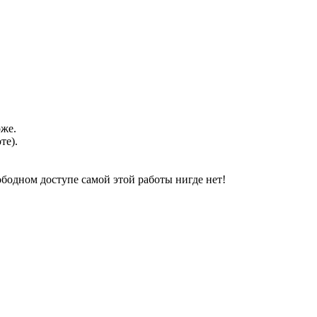
оже.
те).
свободном доступе самой этой работы нигде нет!