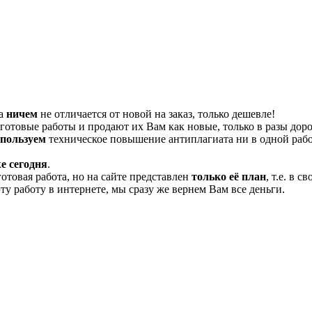
та
ничем
не отличается от новой на заказ, только дешевле!
отовые работы и продают их Вам как новые, только в разы дор
спользуем
техническое повышение антиплагиата ни в одной рабо
е сегодня
.
готовая работа, но на сайте представлен
только её план
, т.е. в 
эту работу в интернете, мы сразу же вернем Вам все деньги.