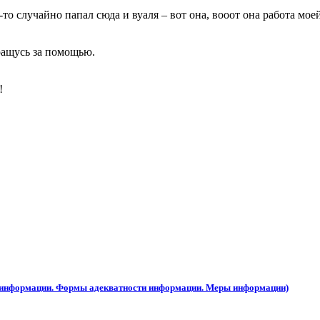
то случайно папал сюда и вуаля – вот она, вооот она работа мо
ращусь за помощью.
!
ы информации. Формы адекватности информации. Меры информации)