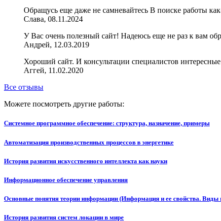
Обращусь еще даже не самневайтесь В поиске работы как-
Слава, 08.11.2024
У Вас очень полезный сайт! Надеюсь еще не раз к вам об
Андрей, 12.03.2019
Хороший сайт. И консультации специалистов интересные
Аггей, 11.02.2020
Все отзывы
Можете посмотреть другие работы:
Системное программное обеспечение: структура, назначение, примеры
Автоматизация производственных процессов в энергетике
История развития искусственного интеллекта как науки
Информационное обеспечение управления
Основные понятия теории информации (Информация и ее свойства. Вид
История развития систем локации в мире