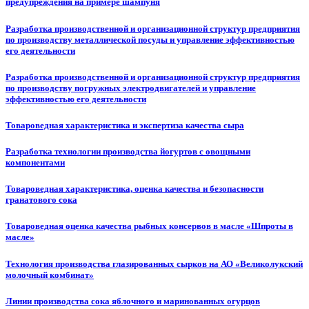
предупреждения на примере шампуня
Разработка производственной и организационной структур предприятия
по производству металлической посуды и управление эффективностью
его деятельности
Разработка производственной и организационной структур предприятия
по производству погружных электродвигателей и управление
эффективностью его деятельности
Товароведная характеристика и экспертиза качества сыра
Разработка технологии производства йогуртов с овощными
компонентами
Товароведная характеристика, оценка качества и безопасности
гранатового сока
Товароведная оценка качества рыбных консервов в масле «Шпроты в
масле»
Технология производства глазированных сырков на АО «Великолукский
молочный комбинат»
Линии производства сока яблочного и маринованных огурцов