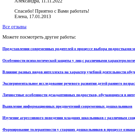
Александра, 11.11.2022
Спасибо! Приятно с Вами работать!
Елена, 17.01.2013
Все отзывы
Можете посмотреть другие работы:
Представления современных родителей о процессе выбора подростками 
Особенности психологической защиты у лиц с различными характеролог
Влияние разных видов интеллекта на характер учебной деятельности об
Экспериментальное исследование речевого развития детей раннего возра
Личностные особенности дезадаптивных подростков, обучающихся в инте
Выявление информационных предпочтений современных дошкольников
Изучение агрессивного поведения младших школьников с различным соц
Формирование толерантности у старших дошкольников в процессе ознак