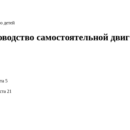
ю детей
ководство самостоятельной дви
та 5
ста 21