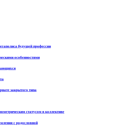
мегаполиса будущей профессии
ическими особенностями
учающихся
ста
рнате закрытого типа
иометрическим статусом в коллективе
омления с родословной