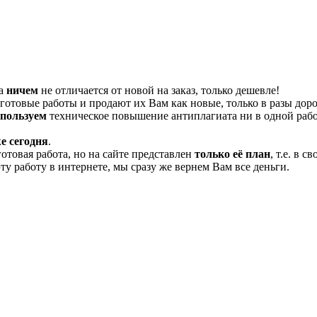
та
ничем
не отличается от новой на заказ, только дешевле!
отовые работы и продают их Вам как новые, только в разы дор
спользуем
техническое повышение антиплагиата ни в одной рабо
е сегодня
.
готовая работа, но на сайте представлен
только её план
, т.е. в 
эту работу в интернете, мы сразу же вернем Вам все деньги.