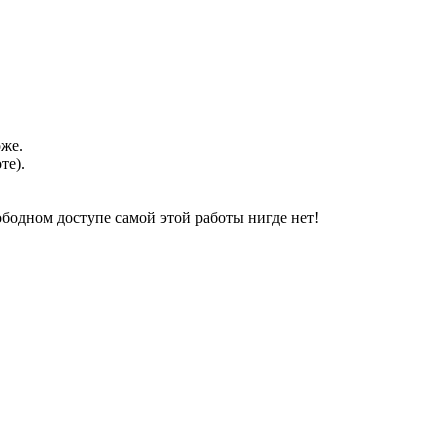
оже.
те).
свободном доступе самой этой работы нигде нет!