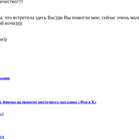
чество!!!!
а, что встретила здесь Вас)))и Вы помогли мне, сейчас очень мало
й ночи))))
е))
вания
г фирмы на примере цветочного магазина «Фея и К»
»)
24