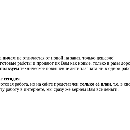
та
ничем
не отличается от новой на заказ, только дешевле!
отовые работы и продают их Вам как новые, только в разы дор
спользуем
техническое повышение антиплагиата ни в одной рабо
е сегодня
.
готовая работа, но на сайте представлен
только её план
, т.е. в 
эту работу в интернете, мы сразу же вернем Вам все деньги.