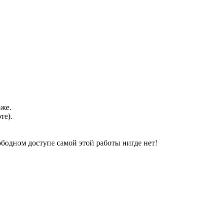
оже.
те).
свободном доступе самой этой работы нигде нет!