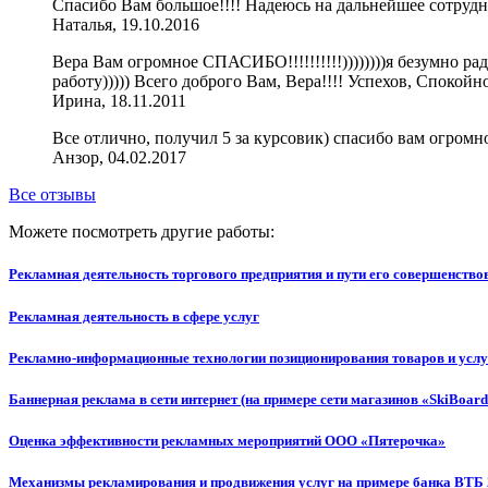
Спасибо Вам большое!!!! Надеюсь на дальнейшее сотрудни
Наталья, 19.10.2016
Вера Вам огромное СПАСИБО!!!!!!!!!!))))))))я безумно рад
работу))))) Всего доброго Вам, Вера!!!! Успехов, Спокойно
Ирина, 18.11.2011
Все отлично, получил 5 за курсовик) спасибо вам огромно
Анзор, 04.02.2017
Все отзывы
Можете посмотреть другие работы:
Рекламная деятельность торгового предприятия и пути его совершенство
Рекламная деятельность в сфере услуг
Рекламно-информационные технологии позиционирования товаров и услу
Баннерная реклама в сети интернет (на примере сети магазинов «SkiBoard
Оценка эффективности рекламных мероприятий ООО «Пятерочка»
Механизмы рекламирования и продвижения услуг на примере банка ВТБ 