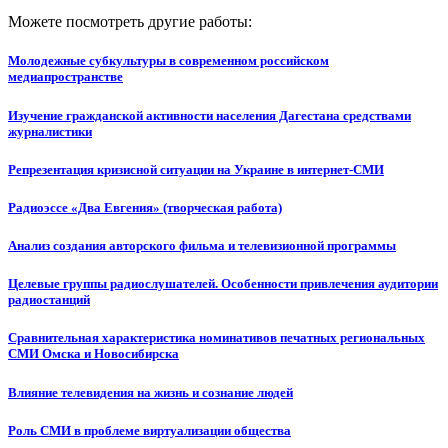
Можете посмотреть другие работы:
Молодежные субкультуры в современном российском
медиапространстве
Изучение гражданской активности населения Дагестана средствами
журналистики
Репрезентация кризисной ситуации на Украине в интернет-СМИ
Радиоэссе «Два Евгения» (творческая работа)
Анализ создания авторского фильма и телевизионной программы
Целевые группы радиослушателей. Особенности привлечения аудитории
радиостанций
Сравнительная характеристика номинативов печатных региональных
СМИ Омска и Новосибирска
Влияние телевидения на жизнь и сознание людей
Роль СМИ в проблеме виртуализации общества