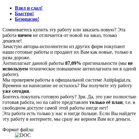
Взял и сдал!
Быстро!
Безопасно!
Сомневаетесь купить эту работу или заказать новую? Эта
работа
ничем
не отличается от новой на заказ, только
дешевле!
Зачастую авторы-исполнители из других фирм покупают
наши готовые работы и продают их Вам как новые, только в
разы дороже.
Антиплагиат данной работы
87,09%
оригинальности (мы
не
используем
техническое повышение антиплагиата ни в одной
работе).
Мы проверяем работы в официальной системе Аntiplagiat.ru.
Времени на написание не осталось? Вы получите эту работу
уже сегодня
.
Боитесь покупать готовую работу? Зря. Да, это уже полностью
готовая работа, но на сайте представлен
только её план
, т.е. в
свободном доступе самой этой работы нигде нет!
Эта работа есть только у нас и нигде больше. Если Вы найдете
эту работу в интернете, мы сразу же вернем Вам все деньги.
Формат файла: