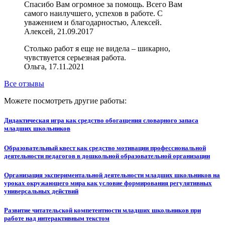
Спасибо Вам огромное за помощь. Всего Вам
самого наилучшего, успехов в работе. С
уважением и благодарностью, Алексей.
Алексей, 21.09.2017
Столько работ я еще не видела – шикарно,
чувствуется серьезная работа.
Ольга, 17.11.2021
Все отзывы
Можете посмотреть другие работы:
Дидактическая игра как средство обогащения словарного запаса
младших школьников
Образовательный квест как средство мотивации профессиональной
деятельности педагогов в дошкольной образовательной организации
Организация экспериментальной деятельности младших школьников на
уроках окружающего мира как условие формирования регулятивных
универсальных действий
Развитие читательской компетентности младших школьников при
работе над интерактивным текстом