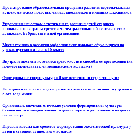
Проектирование образовательных программ развития первоначальных
астрономических представлений дошкольников и младших школьников
Управление качеством эстетического развития детей старшего
дошкольного возраста средствами театрализованной деятельности в
дошкольной образовательной организации
Мнемотехника в развитии орфоэпических навыков обучающихся на
уроках русского языка в 10 классе
Внутриличностные источники тревожности и способы ее преодоления (на
примере преподавателей медицинского колледжа)
Формирование социокультурной компетентности студентов вузов
Народная кукла как средство развития качеств женственности у девочек
5-ого года жизни
Организационно-педагогические условия формирования культуры
безопасности жизнедеятельности детей старшего дошкольного возраста
в квест-игре
Игровые квесты как средство формирования экологической культуры у
детей в старшем дошкольном возрасте