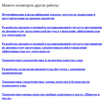
Можете посмотреть другие работы:
Идентификация и фальсификация товаров, методы их выявления и
предупреждения на примере шампуня
Разработка производственной и организационной структур предприятия
по производству металлической посуды и управление эффективностью
его деятельности
Разработка производственной и организационной структур предприятия
по производству погружных электродвигателей и управление
эффективностью его деятельности
Товароведная характеристика и экспертиза качества сыра
Разработка технологии производства йогуртов с овощными
компонентами
Товароведная характеристика, оценка качества и безопасности
гранатового сока
Товароведная оценка качества рыбных консервов в масле «Шпроты в
масле»