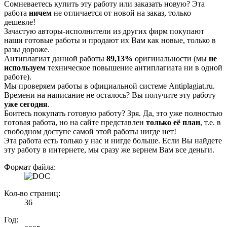
Сомневаетесь купить эту работу или заказать новую? Эта
работа
ничем
не отличается от новой на заказ, только
дешевле!
Зачастую авторы-исполнители из других фирм покупают
наши готовые работы и продают их Вам как новые, только в
разы дороже.
Антиплагиат данной работы
89,13%
оригинальности (мы
не
используем
техническое повышение антиплагиата ни в одной
работе).
Мы проверяем работы в официальной системе Аntiplagiat.ru.
Времени на написание не осталось? Вы получите эту работу
уже сегодня
.
Боитесь покупать готовую работу? Зря. Да, это уже полностью
готовая работа, но на сайте представлен
только её план
, т.е. в
свободном доступе самой этой работы нигде нет!
Эта работа есть только у нас и нигде больше. Если Вы найдете
эту работу в интернете, мы сразу же вернем Вам все деньги.
Формат файла:
Кол-во страниц:
36
Год: