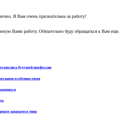
лично. Я Вам очень признательна за работу!
анную Вами работу. Обязательно буду обращаться к Вам еще.
мегаполиса будущей профессии
ическими особенностями
учающихся
ста
рнате закрытого типа