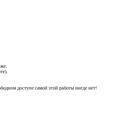
оже.
те).
свободном доступе самой этой работы нигде нет!