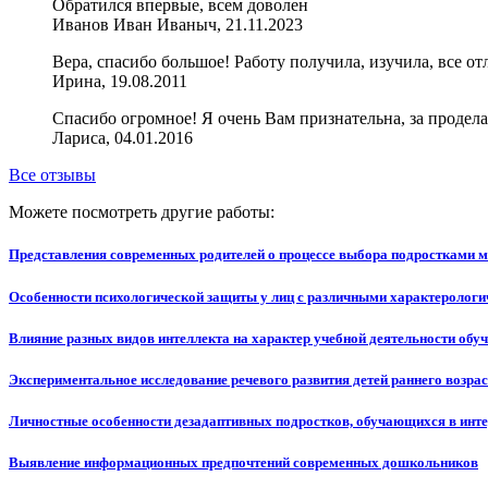
Обратился впервые, всем доволен
Иванов Иван Иваныч, 21.11.2023
Вера, спасибо большое! Работу получила, изучила, все от
Ирина, 19.08.2011
Спасибо огромное! Я очень Вам признательна, за продел
Лариса, 04.01.2016
Все отзывы
Можете посмотреть другие работы:
Представления современных родителей о процессе выбора подростками 
Особенности психологической защиты у лиц с различными характеролог
Влияние разных видов интеллекта на характер учебной деятельности об
Экспериментальное исследование речевого развития детей раннего возра
Личностные особенности дезадаптивных подростков, обучающихся в инте
Выявление информационных предпочтений современных дошкольников