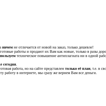
та
ничем
не отличается от новой на заказ, только дешевле!
отовые работы и продают их Вам как новые, только в разы дор
спользуем
техническое повышение антиплагиата ни в одной рабо
е сегодня
.
готовая работа, но на сайте представлен
только её план
, т.е. в 
эту работу в интернете, мы сразу же вернем Вам все деньги.