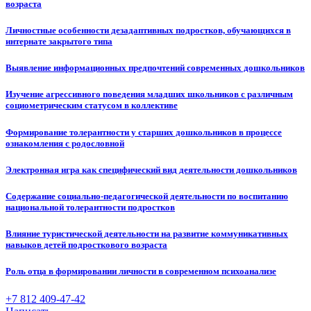
возраста
Личностные особенности дезадаптивных подростков, обучающихся в
интернате закрытого типа
Выявление информационных предпочтений современных дошкольников
Изучение агрессивного поведения младших школьников с различным
социометрическим статусом в коллективе
Формирование толерантности у старших дошкольников в процессе
ознакомления с родословной
Электронная игра как специфический вид деятельности дошкольников
Содержание социально-педагогической деятельности по воспитанию
национальной толерантности подростков
Влияние туристической деятельности на развитие коммуникативных
навыков детей подросткового возраста
Роль отца в формировании личности в современном психоанализе
+7 812 409-47-42