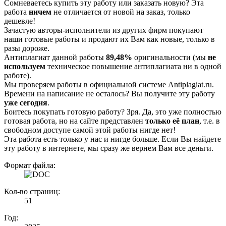
Сомневаетесь купить эту работу или заказать новую? Эта
работа
ничем
не отличается от новой на заказ, только
дешевле!
Зачастую авторы-исполнители из других фирм покупают
наши готовые работы и продают их Вам как новые, только в
разы дороже.
Антиплагиат данной работы
89,48%
оригинальности (мы
не
используем
техническое повышение антиплагиата ни в одной
работе).
Мы проверяем работы в официальной системе Аntiplagiat.ru.
Времени на написание не осталось? Вы получите эту работу
уже сегодня
.
Боитесь покупать готовую работу? Зря. Да, это уже полностью
готовая работа, но на сайте представлен
только её план
, т.е. в
свободном доступе самой этой работы нигде нет!
Эта работа есть только у нас и нигде больше. Если Вы найдете
эту работу в интернете, мы сразу же вернем Вам все деньги.
Формат файла:
Кол-во страниц:
51
Год: