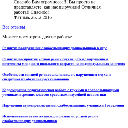
Спасибо Вам огромноеее!!! Вы просто не
представляете, как нас выручили! Отличная
работа!! Спасибо!
Фатима, 26.12.2016
Все отзывы
Можете посмотреть другие работы:
Развитие воображения слабослышащих дошкольников в игре
Развитие восприятия устной речи у глухих детей с нарушением
интеллекта младшего школьного возраста на индивидуальных занятиях
Особенности связной речи дошкольников с нарушением слуха и
специфика их обучения рассказыванию
Коррекционно-педагогическая работа с глухими и слабослышащими
учениками средних классов средствами музейной педагогики
Нарушения звукопроизношения слабослышащих учащихся I отделения
Использование звукотехники для развития устной речи у
слабослышащих дошкольников