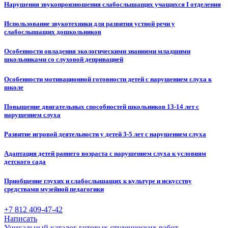
Нарушения звукопроизношения слабослышащих учащихся I отделения
Использование звукотехники для развития устной речи у
слабослышащих дошкольников
Особенности овладения экологическими знаниями младшими
школьниками со слуховой депривацией
Особенности мотивационной готовности детей с нарушением слуха к
школе
Повышение двигательных способностей школьников 13-14 лет с
нарушением слуха
Развитие игровой деятельности у детей 3-5 лет с нарушением слуха
Адаптация детей раннего возраста с нарушением слуха к условиям
детского сада
Приобщение глухих и слабослышащих к культуре и искусству
средствами музейной педагогики
+7 812 409-47-42
Написать
Уникальный каталог готовых студенческих работ