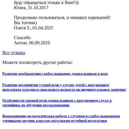
буду обращаться только к Вам!!))
Юлия, 31.10.2017
Продолжаю пользоваться, и никаких нареканий!
Вы топчик)
Олеся З., 01.04.2025
Спасибо
Антон, 06.09.2019
Все отзывы
Можете посмотреть другие работы:
Развитие воображения слабослышащих дошкольников в игре
Развитие восприятия устной речи у глухих детей с нарушением
интеллекта младшего школьного возраста на индивидуальных занятиях
Особенности связной речи дошкольников с нарушением слуха и
специфика их обучения рассказыванию
Коррекционно-педагогическая работа с глухими и слабослышащими
учениками средних классов средствами музейной педагогики