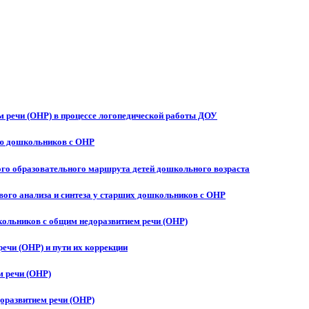
 речи (ОНР) в процессе логопедической работы ДОУ
ию дошкольников с ОНР
ого образовательного маршрута детей дошкольного возраста
ого анализа и синтеза у старших дошкольников с ОНР
ольников с общим недоразвитием речи (ОНР)
ечи (ОНР) и пути их коррекции
м речи (ОНР)
оразвитием речи (ОНР)