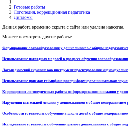
Готовые работы
Логопедия, коррекционная педагогика
Дипломы
Данная работа временно скрыта с сайта или удалена навсегда.
Можете посмотреть другие работы:
Формирование словообразования у дошкольников с общим недоразвитием
Использование наглядных моделей в процессе обучения словообразован
Логопедический скрининг как инструмент проектирования индивидуальн
Использование приемов геймификации при формировании навыков звуков
Коррекционно-логопедическая работа по формированию внимания у дошк
Нарушения глагольной лексики у дошкольников с общим недоразвитием р
Особенности готовности к обучению в школе детей с общим недоразвитие
Исследование готовности к обучению грамоте дошкольников с общим нед