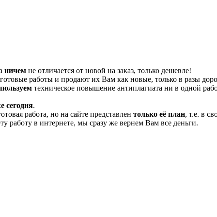
та
ничем
не отличается от новой на заказ, только дешевле!
отовые работы и продают их Вам как новые, только в разы дор
спользуем
техническое повышение антиплагиата ни в одной рабо
е сегодня
.
готовая работа, но на сайте представлен
только её план
, т.е. в 
эту работу в интернете, мы сразу же вернем Вам все деньги.