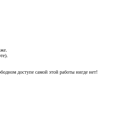
оже.
те).
свободном доступе самой этой работы нигде нет!