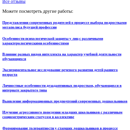
Все отзывы
Можете посмотреть другие работы:
Представления современных родителей о процессе выбора подростками
мегаполиса будущей профессии
Особенности психологической защиты у лиц с различными
характерологическими особенностями
Влияние разных видов интеллекта на характер учебной деятельности
обучающихся
Экспериментальное исследование речевого развития детей раннего
возраста
Личностные особенности дезадаптивных подростков, обучающихся в
интернате закрытого типа
Выявление информационных предпочтений современных дошкольников
Изучение агрессивного поведения младших школьников с различным
социометрическим статусом в коллективе
Формирование толерантности у старших дошкольников в процессе