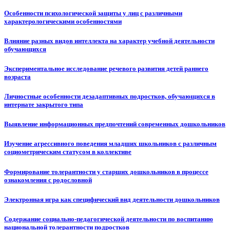
Особенности психологической защиты у лиц с различными
характерологическими особенностями
Влияние разных видов интеллекта на характер учебной деятельности
обучающихся
Экспериментальное исследование речевого развития детей раннего
возраста
Личностные особенности дезадаптивных подростков, обучающихся в
интернате закрытого типа
Выявление информационных предпочтений современных дошкольников
Изучение агрессивного поведения младших школьников с различным
социометрическим статусом в коллективе
Формирование толерантности у старших дошкольников в процессе
ознакомления с родословной
Электронная игра как специфический вид деятельности дошкольников
Содержание социально-педагогической деятельности по воспитанию
национальной толерантности подростков