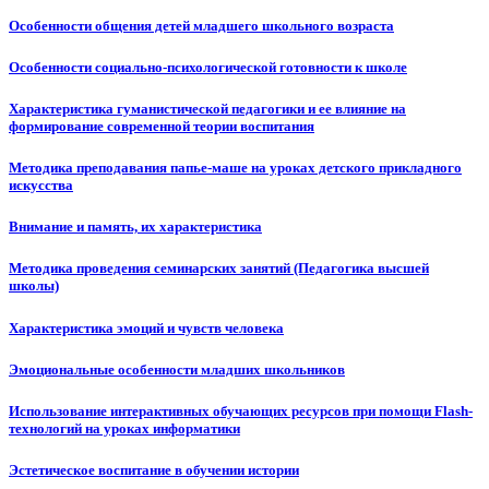
Особенности общения детей младшего школьного возраста
Особенности социально-психологической готовности к школе
Характеристика гуманистической педагогики и ее влияние на
формирование современной теории воспитания
Методика преподавания папье-маше на уроках детского прикладного
искусства
Внимание и память, их характеристика
Методика проведения семинарских занятий (Педагогика высшей
школы)
Характеристика эмоций и чувств человека
Эмоциональные особенности младших школьников
Использование интерактивных обучающих ресурсов при помощи Flash-
технологий на уроках информатики
Эстетическое воспитание в обучении истории