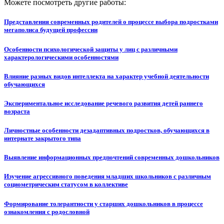
Можете посмотреть другие работы:
Представления современных родителей о процессе выбора подростками
мегаполиса будущей профессии
Особенности психологической защиты у лиц с различными
характерологическими особенностями
Влияние разных видов интеллекта на характер учебной деятельности
обучающихся
Экспериментальное исследование речевого развития детей раннего
возраста
Личностные особенности дезадаптивных подростков, обучающихся в
интернате закрытого типа
Выявление информационных предпочтений современных дошкольников
Изучение агрессивного поведения младших школьников с различным
социометрическим статусом в коллективе
Формирование толерантности у старших дошкольников в процессе
ознакомления с родословной