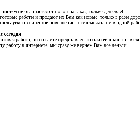
та
ничем
не отличается от новой на заказ, только дешевле!
отовые работы и продают их Вам как новые, только в разы дор
спользуем
техническое повышение антиплагиата ни в одной рабо
е сегодня
.
готовая работа, но на сайте представлен
только её план
, т.е. в 
эту работу в интернете, мы сразу же вернем Вам все деньги.