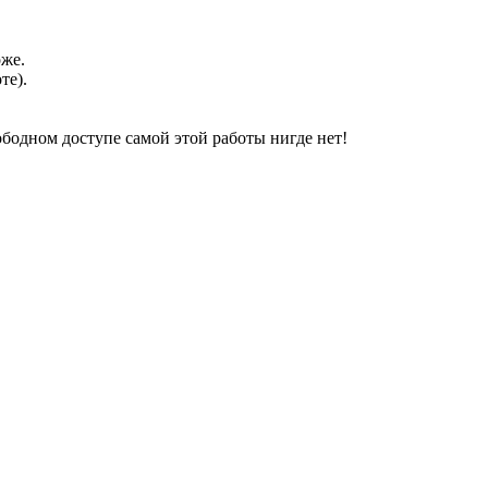
оже.
те).
свободном доступе самой этой работы нигде нет!