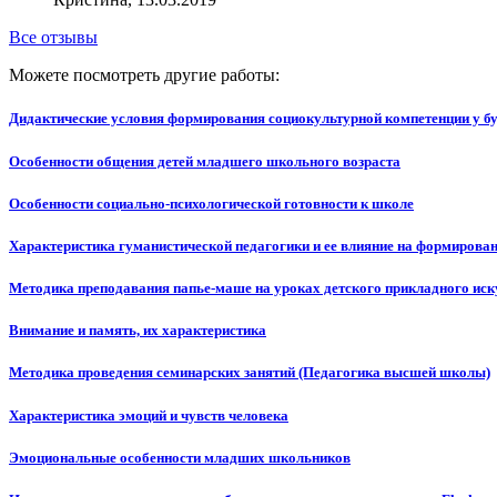
Все отзывы
Можете посмотреть другие работы:
Дидактические условия формирования социокультурной компетенции у бу
Особенности общения детей младшего школьного возраста
Особенности социально-психологической готовности к школе
Характеристика гуманистической педагогики и ее влияние на формирован
Методика преподавания папье-маше на уроках детского прикладного иск
Внимание и память, их характеристика
Методика проведения семинарских занятий (Педагогика высшей школы)
Характеристика эмоций и чувств человека
Эмоциональные особенности младших школьников