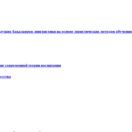
дущих бакалавров лингвистики на основе эвристических методов обучения
ие современной теории воспитания
усства