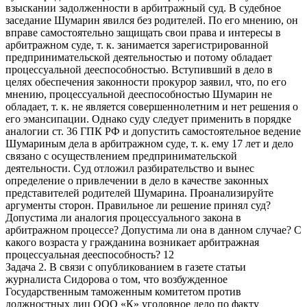
взыскании задолженности в арбитражный суд. В судебное
заседание Шумарин явился без родителей. По его мнению, он
вправе самостоятельно защищать свои права и интересы в
арбитражном суде, т. к. занимается зарегистрированной
предпринимательской деятельностью и потому обладает
процессуальной дееспособностью. Вступивший в дело в
целях обеспечения законности прокурор заявил, что, по его
мнению, процессуальной дееспособностью Шумарин не
обладает, т. к. не является совершеннолетним и нет решения о
его эмансипации. Однако суду следует применить в порядке
аналогии ст. 36 ГПК РФ и допустить самостоятельное ведение
Шумариным дела в арбитражном суде, т. к. ему 17 лет и дело
связано с осуществлением предпринимательской
деятельности. Суд отложил разбирательство и вынес
определение о привлечении в дело в качестве законных
представителей родителей Шумарина. Проанализируйте
аргументы сторон. Правильное ли решение принял суд?
Допустима ли аналогия процессуального закона в
арбитражном процессе? Допустима ли она в данном случае? С
какого возраста у гражданина возникает арбитражная
процессуальная дееспособность? 12
Задача 2. В связи с опубликованием в газете статьи
журналиста Сидорова о том, что возбужденное
Государственным таможенным комитетом против
должностных лиц ООО «К» уголовное дело по факту