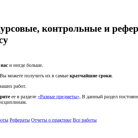
урсовые, контрольные и рефе
су
 нас
и нигде больше.
и Вы можете получить их в самые
кратчайшие сроки
.
аших работ.
трите
ее в разделе
«Разные предметы»
. В данный раздел постоянн
дисциплинам.
боты
Рефераты
Отчеты о практике
Все работы