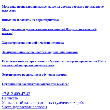
Методика преподавания папье-маше на уроках детского прикладного
искусства
Внимание и память, их характеристика
Методика проведения семинарских занятий (Педагогика высшей
школы)
Характеристика эмоций и чувств человека
Эмоциональные особенности младших школьников
Использование интерактивных обучающих ресурсов при помощи Flash-
технологий на уроках информатики
Эстетическое воспитание в обучении истории
Организация воспитательной работы в классе
+7 812 409-47-42
Написать
Уникальный каталог готовых студенческих работ
Часто задаваемые вопросы