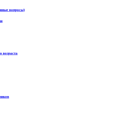
онные вопросы)
ия
о возраста
ников