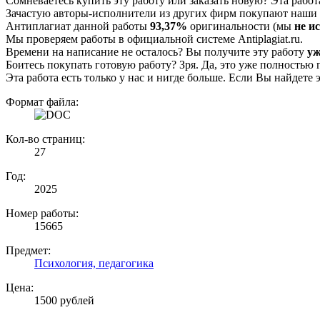
Сомневаетесь купить эту работу или заказать новую? Эта рабо
Зачастую авторы-исполнители из других фирм покупают наши г
Антиплагиат данной работы
93,37%
оригинальности (мы
не и
Мы проверяем работы в официальной системе Аntiplagiat.ru.
Времени на написание не осталось? Вы получите эту работу
уж
Боитесь покупать готовую работу? Зря. Да, это уже полностью 
Эта работа есть только у нас и нигде больше. Если Вы найдете 
Формат файла:
Кол-во страниц:
27
Год:
2025
Номер работы:
15665
Предмет:
Психология, педагогика
Цена:
1500 рублей