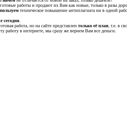
та
ничем
не отличается от новой на заказ, только дешевле!
отовые работы и продают их Вам как новые, только в разы дор
спользуем
техническое повышение антиплагиата ни в одной рабо
е сегодня
.
готовая работа, но на сайте представлен
только её план
, т.е. в 
эту работу в интернете, мы сразу же вернем Вам все деньги.