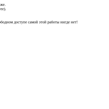
оже.
те).
свободном доступе самой этой работы нигде нет!