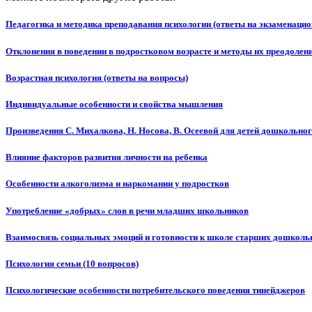
Педагогика и методика преподавания психологии (ответы на экзаменаци
Отклонения в поведении в подростковом возрасте и методы их преодолен
Возрастная психология (ответы на вопросы)
Индивидуальные особенности и свойства мышления
Произведения С. Михалкова, Н. Носова, В. Осеевой для детей дошкольног
Влияние факторов развития личности на ребенка
Особенности алкоголизма и наркомании у подростков
Употребление «добрых» слов в речи младших школьников
Взаимосвязь социальных эмоций и готовности к школе старших дошколь
Психология семьи (10 вопросов)
Психологические особенности потребительского поведения тинейджеров