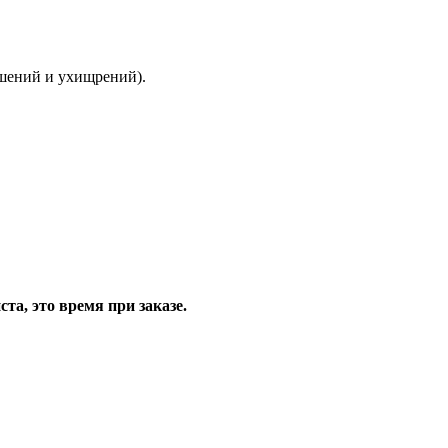
ышений и ухищрений).
та, это время при заказе.