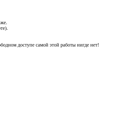
оже.
те).
свободном доступе самой этой работы нигде нет!