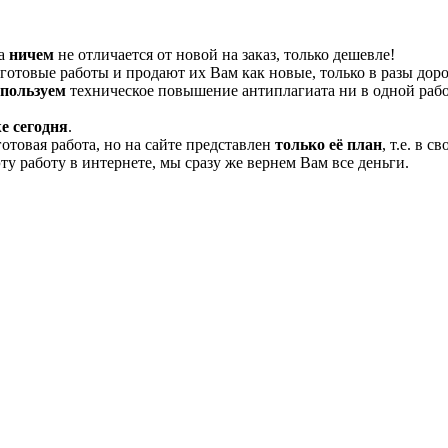
та
ничем
не отличается от новой на заказ, только дешевле!
отовые работы и продают их Вам как новые, только в разы дор
спользуем
техническое повышение антиплагиата ни в одной рабо
е сегодня
.
готовая работа, но на сайте представлен
только её план
, т.е. в 
эту работу в интернете, мы сразу же вернем Вам все деньги.