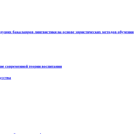
дущих бакалавров лингвистики на основе эвристических методов обучения
ие современной теории воспитания
усства