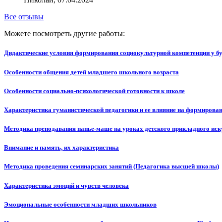
Все отзывы
Можете посмотреть другие работы:
Дидактические условия формирования социокультурной компетенции у бу
Особенности общения детей младшего школьного возраста
Особенности социально-психологической готовности к школе
Характеристика гуманистической педагогики и ее влияние на формирован
Методика преподавания папье-маше на уроках детского прикладного иск
Внимание и память, их характеристика
Методика проведения семинарских занятий (Педагогика высшей школы)
Характеристика эмоций и чувств человека
Эмоциональные особенности младших школьников