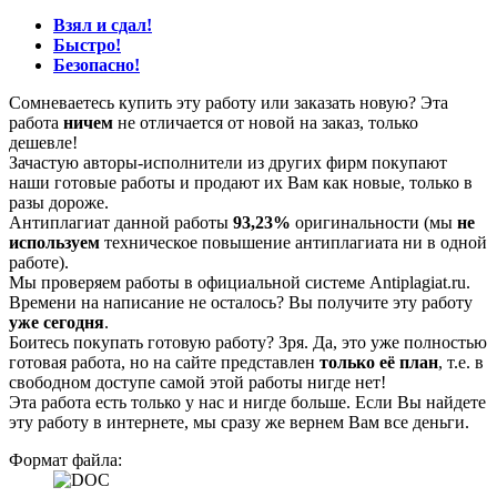
Взял и сдал!
Быстро!
Безопасно!
Сомневаетесь купить эту работу или заказать новую? Эта
работа
ничем
не отличается от новой на заказ, только
дешевле!
Зачастую авторы-исполнители из других фирм покупают
наши готовые работы и продают их Вам как новые, только в
разы дороже.
Антиплагиат данной работы
93,23%
оригинальности (мы
не
используем
техническое повышение антиплагиата ни в одной
работе).
Мы проверяем работы в официальной системе Аntiplagiat.ru.
Времени на написание не осталось? Вы получите эту работу
уже сегодня
.
Боитесь покупать готовую работу? Зря. Да, это уже полностью
готовая работа, но на сайте представлен
только её план
, т.е. в
свободном доступе самой этой работы нигде нет!
Эта работа есть только у нас и нигде больше. Если Вы найдете
эту работу в интернете, мы сразу же вернем Вам все деньги.
Формат файла: