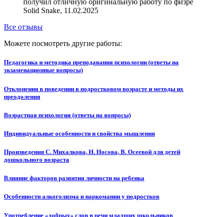
получил отличную оригинальную работу по физре
Solid Snake, 11.02.2025
Все отзывы
Можете посмотреть другие работы:
Педагогика и методика преподавания психологии (ответы на
экзаменационные вопросы)
Отклонения в поведении в подростковом возрасте и методы их
преодоления
Возрастная психология (ответы на вопросы)
Индивидуальные особенности и свойства мышления
Произведения С. Михалкова, Н. Носова, В. Осеевой для детей
дошкольного возраста
Влияние факторов развития личности на ребенка
Особенности алкоголизма и наркомании у подростков
Употребление «добрых» слов в речи младших школьников