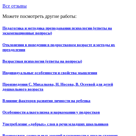
Все отзывы
Можете посмотреть другие работы:
Педагогика и методика преподавания психологии (ответы на
экзаменационные вопросы)
Отклонения в поведении в подростковом возрасте и методы их
преодоления
Возрастная психология (ответы на вопросы)
Индивидуальные особенности и свойства мышления
Произведения С. Михалкова, Н. Носова, В. Осеевой для детей
дошкольного возраста
Влияние факторов развития личности на ребенка
Особенности алкоголизма и наркомании у подростков
Употребление «добрых» слов в речи младших школьников
Взаимосвязь социальных эмоций и готовности к школе старших