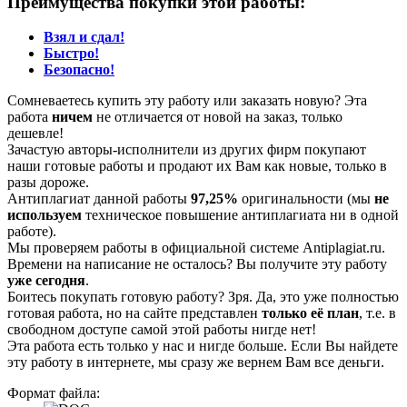
Преимущества покупки этой работы:
Взял и сдал!
Быстро!
Безопасно!
Сомневаетесь купить эту работу или заказать новую? Эта
работа
ничем
не отличается от новой на заказ, только
дешевле!
Зачастую авторы-исполнители из других фирм покупают
наши готовые работы и продают их Вам как новые, только в
разы дороже.
Антиплагиат данной работы
97,25%
оригинальности (мы
не
используем
техническое повышение антиплагиата ни в одной
работе).
Мы проверяем работы в официальной системе Аntiplagiat.ru.
Времени на написание не осталось? Вы получите эту работу
уже сегодня
.
Боитесь покупать готовую работу? Зря. Да, это уже полностью
готовая работа, но на сайте представлен
только её план
, т.е. в
свободном доступе самой этой работы нигде нет!
Эта работа есть только у нас и нигде больше. Если Вы найдете
эту работу в интернете, мы сразу же вернем Вам все деньги.
Формат файла: